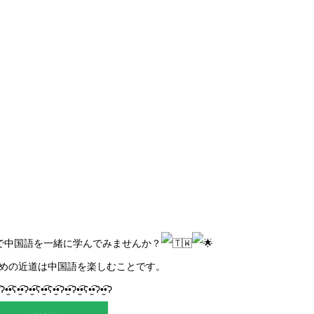
orで中国語を一緒に学んでみませんか？
めの近道は中国語を楽しむことです。
•ʔ•̫͡•ʕ•̫͡•ʔ•̫͡•ʕ•̫͡•ʕ•̫͡•ʔ•̫͡•ʔ•̫͡•ʕ•̫͡•ʔ•̫͡•ʔ