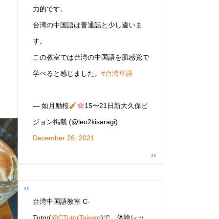
力的です。
台湾の中国語は普通話と少し違いま
す。
この教室では台湾の中国語を肌感覚で
学べると感じました。
#台湾華語
— 如月励桜
15〜21日新大久保ビ
ジョン掲載 (@leo2kisaragi)
December 26, 2021
台湾中国語教室 C-
Tutor(
@CTutorTaiwan
)で、体験レッ