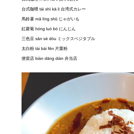
台式咖哩 tái shì kā li 台湾式カレー
馬鈴薯 mǎ líng shǔ じゃがいも
紅蘿蔔 hóng luó bó にんじん
三色豆 sān sè dòu ミックスベジタブル
太白粉 tài bái fěn 片栗粉
便當店 biàn dāng diàn 弁当店