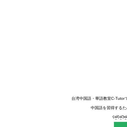
台湾中国語・華語教室C-Tut
中国語を習得するた
ʕ•̫͡•ʕ•̫͡•ʔ•̫͡