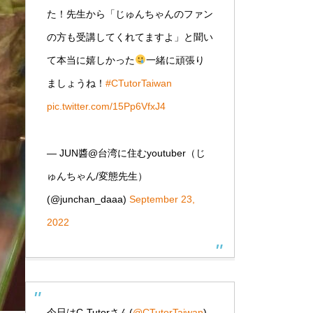
た！先生から「じゅんちゃんのファン
の方も受講してくれてますよ」と聞い
て本当に嬉しかった
一緒に頑張り
ましょうね！
#CTutorTaiwan
pic.twitter.com/15Pp6VfxJ4
— JUN醬@台湾に住むyoutuber（じ
ゅんちゃん/変態先生）
(@junchan_daaa)
September 23,
2022
今日はC-Tutorさん(
@CTutorTaiwan
)