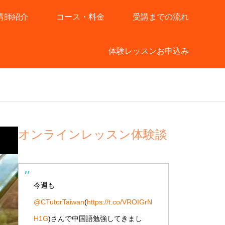
講師紹介
コース・料金
受講までの流れ
体験レッスンお申込み
オンラインレッスン体験談
今週も
@CTutorTaiwan
(
https://t.co/VROIGrN
H1G
)さんで中国語勉強してきまし