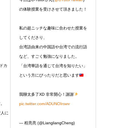
の体験授業を受けさせて頂きました！
私の超ニッチな趣味に合わせた授業を
してくださり、
台湾語由来の中国語や台湾での流行語
など、すごく勉強になりました。
ドカ
「台湾華語を通じて台湾を知りたい」
という方にぴったりだと思います
我聊太多了XD 非常開心！謝謝
す。
pic.twitter.com/ADUNOIrswv
湾人に
— 程亮亮 (@LiangliangCheng)