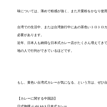
味については、薄めで粉感が強く、また片栗粉をかなり使
台湾での生活中、または台湾旅行中にあの茶色いトロトロ
必要があります。
近年、日本人も納得な日本式カレー店がたくさん増えてき
地の人で行列ができているほどです。
もし、黄色い台湾式カレーが気になる、という方は、ぜひ
【カレーに関する中国語】
日式咖哩 rì shì kā li 日本式カレー