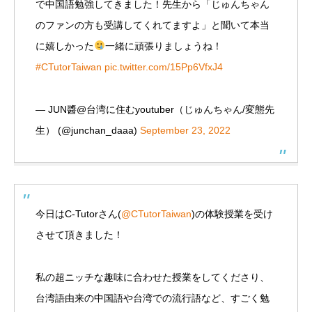
で中国語勉強してきました！先生から「じゅんちゃん
のファンの方も受講してくれてますよ」と聞いて本当
に嬉しかった
一緒に頑張りましょうね！
#CTutorTaiwan
pic.twitter.com/15Pp6VfxJ4
— JUN醬@台湾に住むyoutuber（じゅんちゃん/変態先
生） (@junchan_daaa)
September 23, 2022
今日はC-Tutorさん(
@CTutorTaiwan
)の体験授業を受け
させて頂きました！
私の超ニッチな趣味に合わせた授業をしてくださり、
台湾語由来の中国語や台湾での流行語など、すごく勉