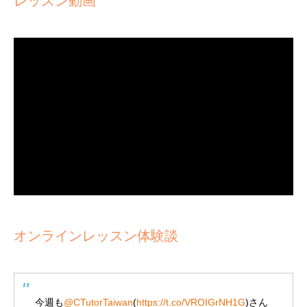
レッスン動画
オンラインレッスン体験談
今週も
@CTutorTaiwan
(
https://t.co/VROIGrNH1G
)さん