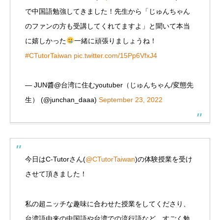
で中国語勉強してきました！先生から「じゅんちゃん
のファンの方も受講してくれてますよ」と聞いて本当
に嬉しかった
一緒に頑張りましょうね！
#CTutorTaiwan
pic.twitter.com/15Pp6VfxJ4
— JUN醬@台湾に住むyoutuber（じゅんちゃん/変態先
生） (@junchan_daaa)
September 23, 2022
今日はC-Tutorさん(
@CTutorTaiwan
)の体験授業を受け
させて頂きました！
私の超ニッチな趣味に合わせた授業をしてくださり、
台湾語由来の中国語や台湾での流行語など、すごく勉