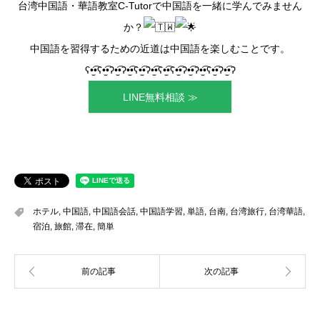
台湾中国語・華語教室C-Tutorで中国語を一緒に学んでみません
か？
中国語を習得するための近道は中国語を楽しむことです。
ʕ•̫͡•ʕ•̫͡•ʔ•̫͡•ʔ•̫͡•ʕ•̫͡•ʔ•̫͡•ʕ•̫͡•ʕ•̫͡•ʔ•̫͡•ʔ•̫͡•ʕ•̫͡•ʔ•̫͡•ʔ
LINE無料相談 ≫
ホテル
,
中国語
,
中国語会話
,
中国語学習
,
単語
,
台南
,
台湾旅行
,
台湾華語
,
宿泊
,
旅館
,
滞在
,
簡単