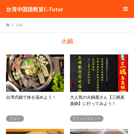
台湾中国語教室C-Tutor
火鍋
火鍋
台湾式鍋で体を温めよう！
大人気の火鍋屋さん【三媽臭
臭鍋】に行ってみよう！
グルメ
アミューズメント