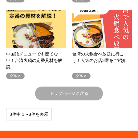
中国語メニューでも慌てな
台湾の火鍋食べ放題に行こ
い！台湾火鍋の定番具材を解
う！人気のお店3選をご紹介
説
グルメ
グルメ
トップページに戻る
8件中 1〜8件を表示