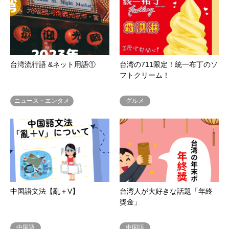
台湾流行語 &ネット用語①
台湾の711限定！統一布丁のソ
フトクリーム！
ニュース・エンタメ
グルメ
中国語文法【亂＋V】
台湾人が大好きな話題「年終
獎金」
中国語
中国語