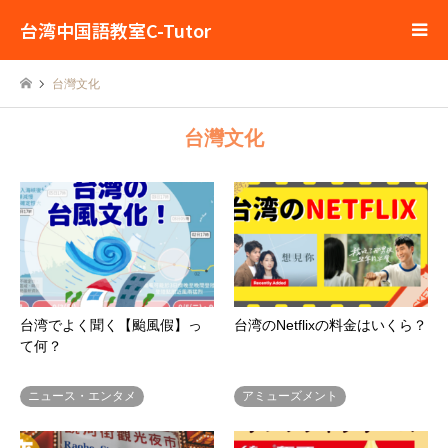
台湾中国語教室C-Tutor
台灣文化
台灣文化
台湾でよく聞く【颱風假】っ
台湾のNetflixの料金はいくら？
て何？
ニュース・エンタメ
アミューズメント