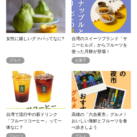
女性に嬉しいグァバってなに?
台湾のスイーツブランド「サ
ニーヒルズ」からフルーツを
使った月餅が登場！
グルメ
お菓子
台湾で流行中の新ドリンク
高雄の「六合夜市」グルメ！
「フルーツコーヒー」って一
おいしい海鮮とフルーツを食
体なに？
べ歩きしよう
フルーツ
グルメ