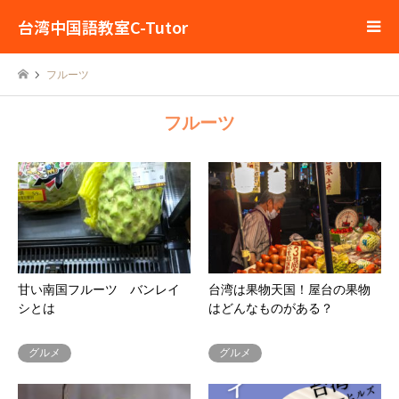
台湾中国語教室C-Tutor
フルーツ
フルーツ
甘い南国フルーツ バンレイ
台湾は果物天国！屋台の果物
シとは
はどんなものがある？
グルメ
グルメ