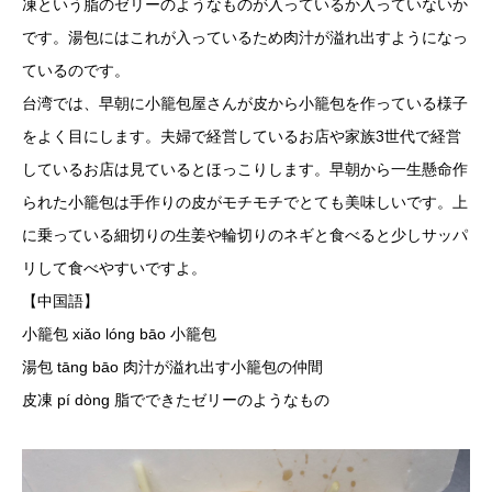
凍という脂のゼリーのようなものが入っているか入っていないか
です。湯包にはこれが入っているため肉汁が溢れ出すようになっ
ているのです。
台湾では、早朝に小籠包屋さんが皮から小籠包を作っている様子
をよく目にします。夫婦で経営しているお店や家族3世代で経営
しているお店は見ているとほっこりします。早朝から一生懸命作
られた小籠包は手作りの皮がモチモチでとても美味しいです。上
に乗っている細切りの生姜や輪切りのネギと食べると少しサッパ
リして食べやすいですよ。
【中国語】
小籠包 xiǎo lóng bāo 小籠包
湯包 tāng bāo 肉汁が溢れ出す小籠包の仲間
皮凍 pí dòng 脂でできたゼリーのようなもの