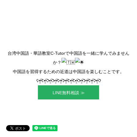
台湾中国語・華語教室C-Tutorで中国語を一緒に学んでみません
か？
中国語を習得するための近道は中国語を楽しむことです。
ʕ•̫͡•ʕ•̫͡•ʔ•̫͡•ʔ•̫͡•ʕ•̫͡•ʔ•̫͡•ʕ•̫͡•ʕ•̫͡•ʔ•̫͡•ʔ•̫͡•ʕ•̫͡•ʔ•̫͡•ʔ
LINE無料相談 ≫