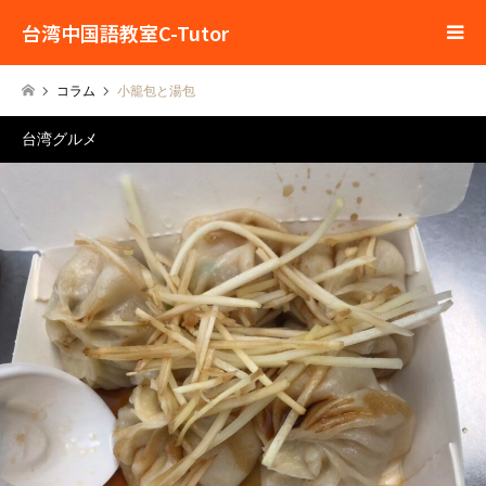
台湾中国語教室C-Tutor
コラム
小籠包と湯包
台湾グルメ