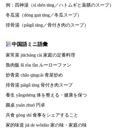
例：四神湯（sì shén tāng／ハトムギと薬膳のスープ）
冬瓜湯（dōng guā tāng／冬瓜スープ）
排骨湯（páigǔ tāng／骨付き肉のスープ）
中国語ミニ語彙
家常菜 jiācháng cài 家庭の定番料理
魯肉飯 lǔ ròu fàn ルーローファン
炒青菜 chǎo qīngcài 青菜炒め
排骨湯 páigǔ tāng 骨付き肉スープ
養生 yǎngshēng 体を整える・健康を保つ
圓桌 yuán zhuō 円卓
共食 gòng shí 食事をシェアすること
家的味道 jiā de wèidào 家の味・家庭の味