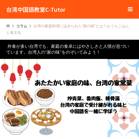
台湾中国語教室C-Tutor
コラム
台湾の家庭料理に込められた“家の味”とは？おうちごはん
と食文化
外食が多い台湾でも、家庭の食卓にはやさしさと人情が息づい
ています。台湾人の“家の味”をのぞいてみよう！