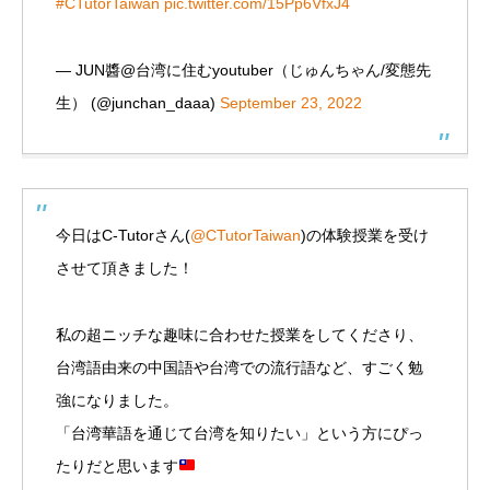
#CTutorTaiwan
pic.twitter.com/15Pp6VfxJ4
— JUN醬@台湾に住むyoutuber（じゅんちゃん/変態先
生） (@junchan_daaa)
September 23, 2022
今日はC-Tutorさん(
@CTutorTaiwan
)の体験授業を受け
させて頂きました！
私の超ニッチな趣味に合わせた授業をしてくださり、
台湾語由来の中国語や台湾での流行語など、すごく勉
強になりました。
「台湾華語を通じて台湾を知りたい」という方にぴっ
たりだと思います