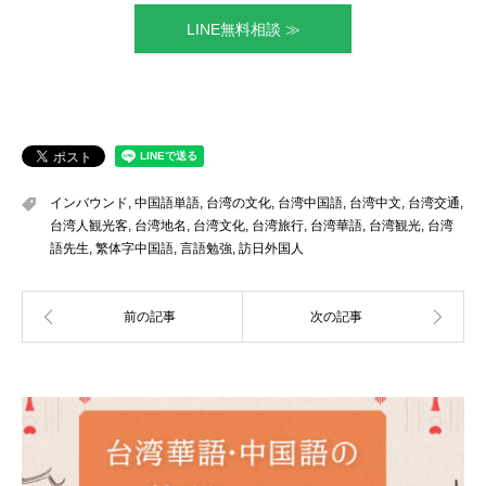
LINE無料相談 ≫
インバウンド
,
中国語単語
,
台湾の文化
,
台湾中国語
,
台湾中文
,
台湾交通
,
台湾人観光客
,
台湾地名
,
台湾文化
,
台湾旅行
,
台湾華語
,
台湾観光
,
台湾
語先生
,
繁体字中国語
,
言語勉強
,
訪日外国人