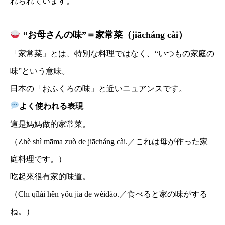
れられています。
“お母さんの味”＝家常菜（jiācháng cài）
「家常菜」とは、特別な料理ではなく、“いつもの家庭の
味”という意味。
日本の「おふくろの味」と近いニュアンスです。
よく使われる表現
這是媽媽做的家常菜。
（Zhè shì māma zuò de jiācháng cài.／これは母が作った家
庭料理です。）
吃起來很有家的味道。
（Chī qǐlái hěn yǒu jiā de wèidào.／食べると家の味がする
ね。）