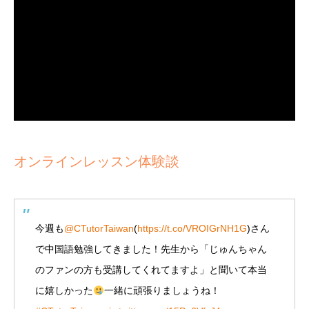
オンラインレッスン体験談
今週も
@CTutorTaiwan
(
https://t.co/VROIGrNH1G
)さん
で中国語勉強してきました！先生から「じゅんちゃん
のファンの方も受講してくれてますよ」と聞いて本当
に嬉しかった
一緒に頑張りましょうね！