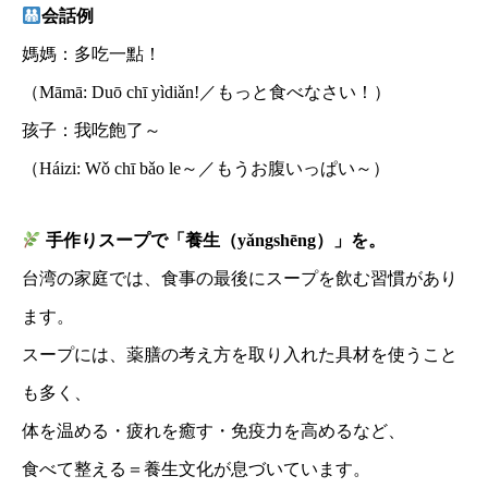
会話例
媽媽：多吃一點！
（Māmā: Duō chī yìdiǎn!／もっと食べなさい！）
孩子：我吃飽了～
（Háizi: Wǒ chī bǎo le～／もうお腹いっぱい～）
手作りスープで「養生（yǎngshēng）」を。
台湾の家庭では、食事の最後にスープを飲む習慣があり
ます。
スープには、薬膳の考え方を取り入れた具材を使うこと
も多く、
体を温める・疲れを癒す・免疫力を高めるなど、
食べて整える＝養生文化が息づいています。