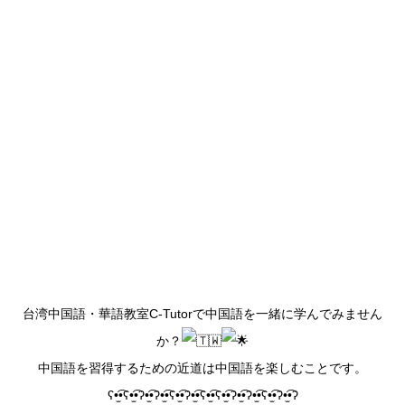
台湾中国語・華語教室C-Tutorで中国語を一緒に学んでみません
か？
中国語を習得するための近道は中国語を楽しむことです。
ʕ•̫͡•ʕ•̫͡•ʔ•̫͡•ʔ•̫͡•ʕ•̫͡•ʔ•̫͡•ʕ•̫͡•ʕ•̫͡•ʔ•̫͡•ʔ•̫͡•ʕ•̫͡•ʔ•̫͡•ʔ