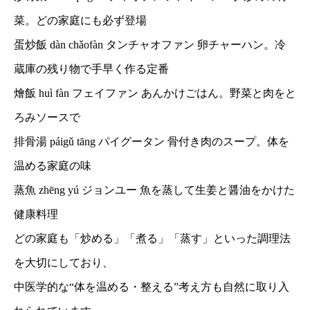
菜。どの家庭にも必ず登場
蛋炒飯 dàn chǎofàn タンチャオファン 卵チャーハン。冷
蔵庫の残り物で手早く作る定番
燴飯 huì fàn フェイファン あんかけごはん。野菜と肉をと
ろみソースで
排骨湯 páigǔ tāng パイグータン 骨付き肉のスープ。体を
温める家庭の味
蒸魚 zhēng yú ジョンユー 魚を蒸して生姜と醤油をかけた
健康料理
どの家庭も「炒める」「煮る」「蒸す」といった調理法
を大切にしており、
中医学的な“体を温める・整える”考え方も自然に取り入