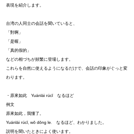
表現を紹介します。
台湾の人同士の会話を聞いていると、
「對啊」
「是喔」
「真的假的」
などの相づちが頻繁に登場します。
これらを自然に使えるようになるだけで、会話の印象がぐっと変
わります。
・原來如此 Yuánlái rúcǐ なるほど
例文
原來如此，我懂了。
Yuánlái rúcǐ, wǒ dǒng le. なるほど、わかりました。
説明を聞いたときによく使います。