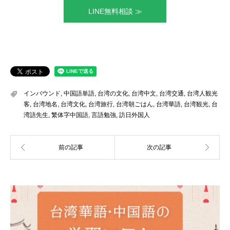
LINE無料相談 ≫
インバウンド
,
中国語単語
,
台湾の文化
,
台湾中文
,
台湾交通
,
台湾人観光
客
,
台湾地名
,
台湾文化
,
台湾旅行
,
台湾朝ごはん
,
台湾華語
,
台湾観光
,
台
湾語先生
,
繁体字中国語
,
言語勉強
,
訪日外国人