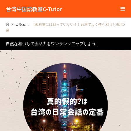
台湾中国語教室C-Tutor
コラム
【教科書には載っていない！】台湾でよく使う相づち表現5
選
自然な相づちで会話力をワンランクアップしよう！