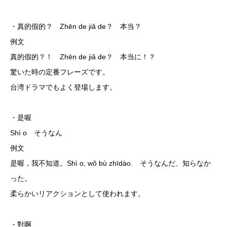
・真的假的？ Zhēn de jiǎ de？ 本当？
例文
真的假的？！ Zhēn de jiǎ de？ 本当に！？
驚いた時の定番フレーズです。
台湾ドラマでもよく登場します。
・是喔
Shì o そうなん
例文
是喔，我不知道。Shì o, wǒ bù zhīdào. そうなんだ、知らなか
った。
柔らかいリアクションとして使われます。
・對啊