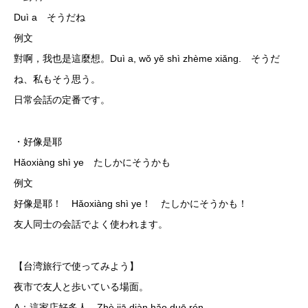
Duì a そうだね
例文
對啊，我也是這麼想。Duì a, wǒ yě shì zhème xiǎng. そうだ
ね、私もそう思う。
日常会話の定番です。
・好像是耶
Hǎoxiàng shì ye たしかにそうかも
例文
好像是耶！ Hǎoxiàng shì ye！ たしかにそうかも！
友人同士の会話でよく使われます。
【台湾旅行で使ってみよう】
夜市で友人と歩いている場面。
A：這家店好多人。Zhè jiā diàn hǎo duō rén.