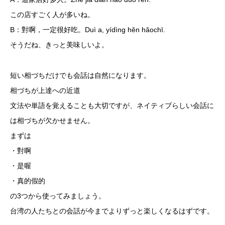
この店すごく人が多いね。
B：對啊，一定很好吃。Duì a, yídìng hěn hǎochī.
そうだね、きっと美味しいよ。
短い相づちだけでも会話は自然になります。
相づちが上達への近道
文法や単語を覚えることも大切ですが、ネイティブらしい会話に
は相づちが欠かせません。
まずは
・對啊
・是喔
・真的假的
の3つから使ってみましょう。
台湾の人たちとの会話が今までよりずっと楽しくなるはずです。