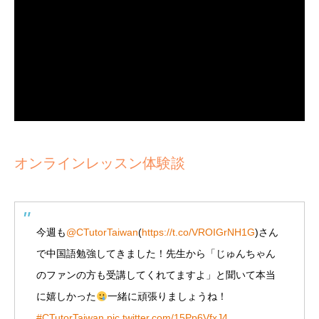
オンラインレッスン体験談
今週も
@CTutorTaiwan
(
https://t.co/VROIGrNH1G
)さん
で中国語勉強してきました！先生から「じゅんちゃん
のファンの方も受講してくれてますよ」と聞いて本当
に嬉しかった
一緒に頑張りましょうね！
#CTutorTaiwan
pic.twitter.com/15Pp6VfxJ4