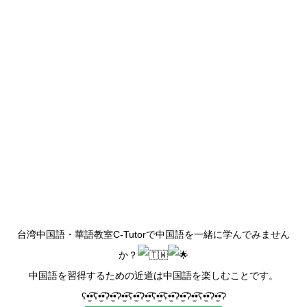
台湾中国語・華語教室C-Tutorで中国語を一緒に学んでみません
か？
中国語を習得するための近道は中国語を楽しむことです。
ʕ•̫͡•ʕ•̫͡•ʔ•̫͡•ʔ•̫͡•ʕ•̫͡•ʔ•̫͡•ʕ•̫͡•ʕ•̫͡•ʔ•̫͡•ʔ•̫͡•ʕ•̫͡•ʔ•̫͡•ʔ