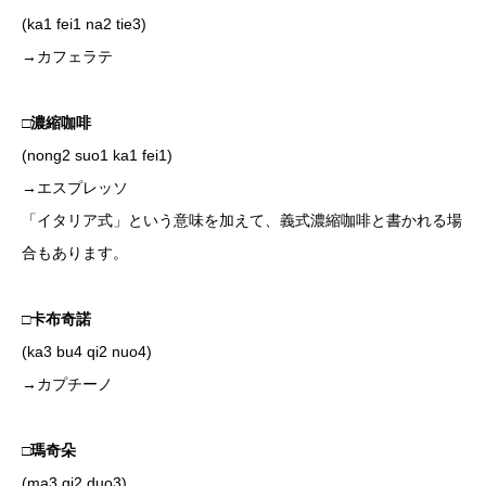
(ka1 fei1 na2 tie3)
→カフェラテ
□濃縮咖啡
(nong2 suo1 ka1 fei1)
→エスプレッソ
「イタリア式」という意味を加えて、義式濃縮咖啡と書かれる場
合もあります。
□卡布奇諾
(ka3 bu4 qi2 nuo4)
→カプチーノ
□瑪奇朵
(ma3 qi2 duo3)