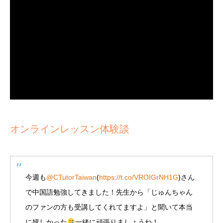
オンラインレッスン体験談
今週も
@CTutorTaiwan
(
https://t.co/VROIGrNH1G
)さん
で中国語勉強してきました！先生から「じゅんちゃん
のファンの方も受講してくれてますよ」と聞いて本当
に嬉しかった
一緒に頑張りましょうね！