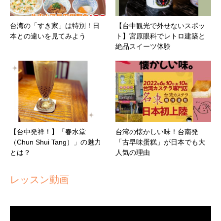
台湾の「すき家」は特別！日
【台中観光で外せないスポッ
本との違いを見てみよう
ト】宮原眼科でレトロ建築と
絶品スイーツ体験
【台中発祥！】「春水堂
台湾の懐かしい味！台南発
（Chun Shui Tang）」の魅力
「古早味蛋糕」が日本でも大
とは？
人気の理由
レッスン動画