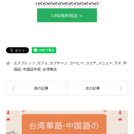
ʕ•̫͡•ʕ•̫͡•ʔ•̫͡•ʔ•̫͡•ʕ•̫͡•ʔ•̫͡•ʕ•̫͡•ʕ•̫͡•ʔ•̫͡•ʔ•̫͡•ʕ•̫͡•ʔ•̫͡•ʔ
LINE無料相談 ≫
エスプレッソ
,
カフェ
,
カプチーノ
,
コーヒー
,
ココア
,
メニュー
,
ラテ
,
中
国語
,
中国語学習
,
台湾華語