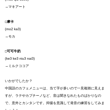
→マキアート
□摩卡
(mo2 ka3)
→モカ
□可可牛奶
(ke3 ke3 niu3 nai3)
→ミルクココア
いかがでしたか？
中国語のカフェメニューは、当て字が多いので一見複雑に見えま
すが、ラテやカプチーノなど、音は聞きなれたものばかりなの
で、意外とカンタンです。抑揚を意識して発音の練習をしてみま