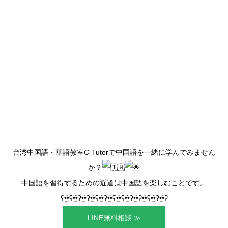
台湾中国語・華語教室C-Tutorで中国語を一緒に学んでみません
か？
中国語を習得するための近道は中国語を楽しむことです。
ʕ•̫͡•ʕ•̫͡•ʔ•̫͡•ʔ•̫͡•ʕ•̫͡•ʔ•̫͡•ʕ•̫͡•ʕ•̫͡•ʔ•̫͡•ʔ•̫͡•ʕ•̫͡•ʔ•̫͡•ʔ
LINE無料相談 ≫