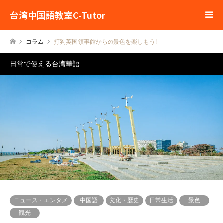
台湾中国語教室C-Tutor
コラム
打狗英国領事館からの景色を楽しもう!
日常で使える台湾華語
ニュース・エンタメ
中国語
文化・歴史
日常生活
景色
観光