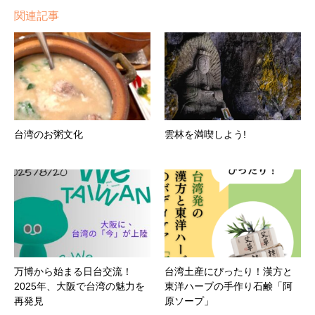
関連記事
台湾のお粥文化
雲林を満喫しよう!
万博から始まる日台交流！
台湾土産にぴったり！漢方と
2025年、大阪で台湾の魅力を
東洋ハーブの手作り石鹸「阿
再発見
原ソープ」