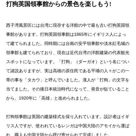
打狗英国領事館からの景色を楽しもう!
西子湾風景区には台湾に現存する洋館の中で最も古い打狗英国領
事館があります。打狗英国領事館は1865年にイギリス人によっ
て建てられました。同時期には台南の安平領事館や淡水紅毛城の
領事館も建てられており、現在は近代台湾の洋館建築の代表観光
スポットになっています。「打狗」（ダーガオ）という名につい
て諸説ありますが、実は高雄の原住民である平埔の人々がこの一
帯の事を「タカウ」と呼んでいました。漢人が「打狗」の文字を
当てました。その後日本統治時代になって、発音が似ていること
から、1920年に「高雄」と改められました。
打狗領事館は英国の建築様式を採り入れています。設計者はイギ
リス人ですが、使われているレンガは中国大陸のアモイから運ば
れ、職人も中国大陸から呼び寄せられて完成しました。