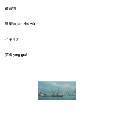
建築物
建築物 jiàn zhù wù
イギリス
英國 yīng guó