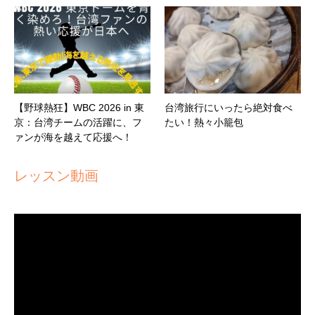
【野球熱狂】WBC 2026 in 東
台湾旅行にいったら絶対食べ
京：台湾チームの活躍に、フ
たい！熱々小籠包
ァンが海を越えて応援へ！
レッスン動画