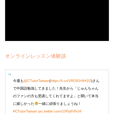
オンラインレッスン体験談
今週も
@CTutorTaiwan
(
https://t.co/VROIGrNH1G
)さん
で中国語勉強してきました！先生から「じゅんちゃん
のファンの方も受講してくれてますよ」と聞いて本当
に嬉しかった
一緒に頑張りましょうね！
#CTutorTaiwan
pic.twitter.com/15Pp6VfxJ4