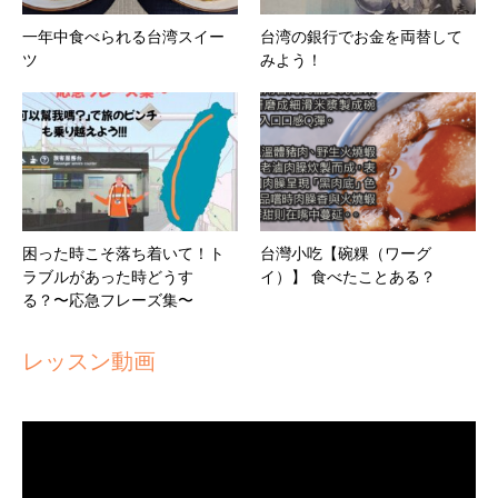
一年中食べられる台湾スイー
台湾の銀行でお金を両替して
ツ
みよう！
困った時こそ落ち着いて！ト
台灣小吃【碗粿（ワーグ
ラブルがあった時どうす
イ）】 食べたことある？
る？〜応急フレーズ集〜
レッスン動画