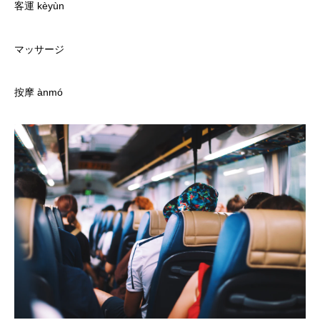
客運 kèyùn
マッサージ
按摩 ànmó