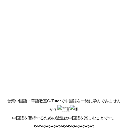
台湾中国語・華語教室C-Tutorで中国語を一緒に学んでみません
か？
中国語を習得するための近道は中国語を楽しむことです。
ʕ•̫͡•ʕ•̫͡•ʔ•̫͡•ʔ•̫͡•ʕ•̫͡•ʔ•̫͡•ʕ•̫͡•ʕ•̫͡•ʔ•̫͡•ʔ•̫͡•ʕ•̫͡•ʔ•̫͡•ʔ