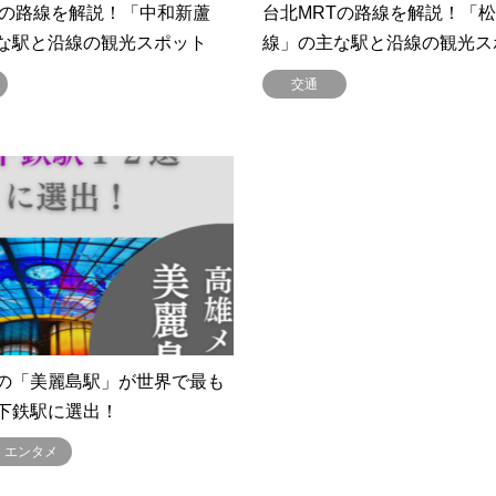
Tの路線を解説！「中和新蘆
台北MRTの路線を解説！「
な駅と沿線の観光スポット
線」の主な駅と沿線の観光ス
交通
の「美麗島駅」が世界で最も
下鉄駅に選出！
・エンタメ