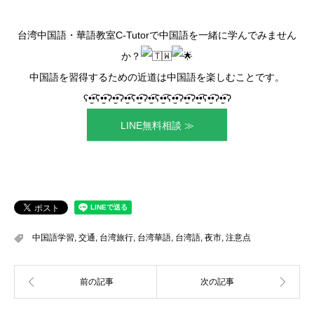
台湾中国語・華語教室C-Tutorで中国語を一緒に学んでみません
か？
中国語を習得するための近道は中国語を楽しむことです。
ʕ•̫͡•ʕ•̫͡•ʔ•̫͡•ʔ•̫͡•ʕ•̫͡•ʔ•̫͡•ʕ•̫͡•ʕ•̫͡•ʔ•̫͡•ʔ•̫͡•ʕ•̫͡•ʔ•̫͡•ʔ
LINE無料相談 ≫
中国語学習
,
交通
,
台湾旅行
,
台湾華語
,
台湾語
,
夜市
,
注意点