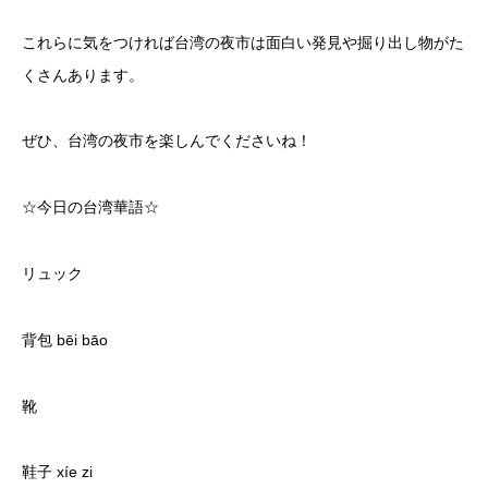
これらに気をつければ台湾の夜市は面白い発見や掘り出し物がた
くさんあります。
ぜひ、台湾の夜市を楽しんでくださいね！
☆今日の台湾華語☆
リュック
背包 bēi bāo
靴
鞋子 xíe zi