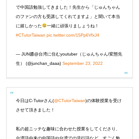
で中国語勉強してきました！先生から「じゅんちゃん
のファンの方も受講してくれてますよ」と聞いて本当
に嬉しかった
一緒に頑張りましょうね！
#CTutorTaiwan
pic.twitter.com/15Pp6VfxJ4
— JUN醬@台湾に住むyoutuber（じゅんちゃん/変態先
生） (@junchan_daaa)
September 23, 2022
今日はC-Tutorさん(
@CTutorTaiwan
)の体験授業を受け
させて頂きました！
私の超ニッチな趣味に合わせた授業をしてくださり、
台湾語由来の中国語や台湾での流行語など、すごく勉