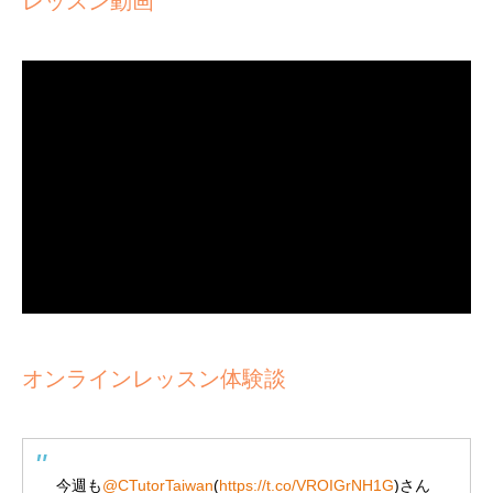
レッスン動画
オンラインレッスン体験談
今週も
@CTutorTaiwan
(
https://t.co/VROIGrNH1G
)さん