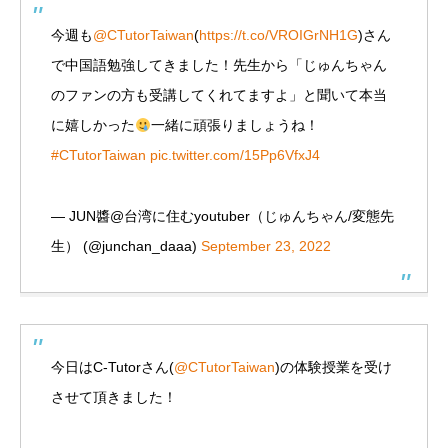
今週も
@CTutorTaiwan
(
https://t.co/VROIGrNH1G
)さん
で中国語勉強してきました！先生から「じゅんちゃん
のファンの方も受講してくれてますよ」と聞いて本当
に嬉しかった
一緒に頑張りましょうね！
#CTutorTaiwan
pic.twitter.com/15Pp6VfxJ4
— JUN醬@台湾に住むyoutuber（じゅんちゃん/変態先
生） (@junchan_daaa)
September 23, 2022
今日はC-Tutorさん(
@CTutorTaiwan
)の体験授業を受け
させて頂きました！