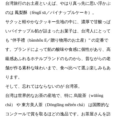
台湾旅行のお土産といえば、やはり真っ先に思い浮かぶ
のは 鳳梨酥（fènglí sū／パイナップルケーキ）。
サクッと軽やかなクッキー生地の中に、濃厚で甘酸っぱ
いパイナップル餡が詰まったお菓子は、台湾人にとって
も “伴手禮（bànshǒu lǐ／贈り物用のお土産）” の定番で
す。ブランドによって餡の酸味や食感に個性があり、高
級感あふれるホテルブランドのものから、昔ながらの老
舗が作る素朴な味わいまで、食べ比べて選ぶ楽しみもあ
ります。
そして、忘れてはならないのが 台湾茶。
台湾は世界的なお茶の産地で、特に 烏龍茶（wūlóng
chá） や 東方美人茶（Dōngfāng měirén chá） は国際的な
コンクールで賞を取るほどの逸品です。お茶屋さんを訪