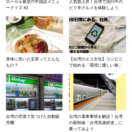
ローカル食堂の中国語メニュ
人気急上昇！台湾で流行中の
ークイズ #2
ピリ辛グルメを体験しよう
身体に良い八宝茶ってどんな
【台湾のエコ文化】コンビニ
もの？
で始める「環境に優しい旅」
台湾の空港で見つけた自動販
台湾の電車事情を解説！台湾
売機
の新幹線「台湾高速鉄道」に
乗ってみよう