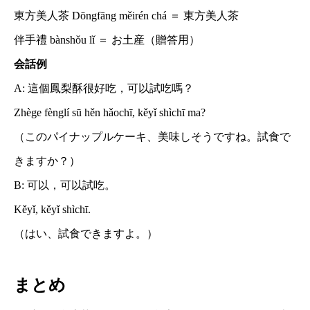
東方美人茶 Dōngfāng měirén chá ＝ 東方美人茶
伴手禮 bànshǒu lǐ ＝ お土産（贈答用）
会話例
A: 這個鳳梨酥很好吃，可以試吃嗎？
Zhège fènglí sū hěn hǎochī, kěyǐ shìchī ma?
（このパイナップルケーキ、美味しそうですね。試食で
きますか？）
B: 可以，可以試吃。
Kěyǐ, kěyǐ shìchī.
（はい、試食できますよ。）
まとめ