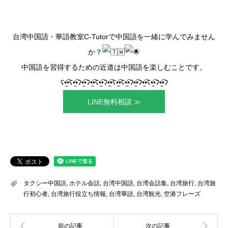
台湾中国語・華語教室C-Tutorで中国語を一緒に学んでみません
か？
中国語を習得するための近道は中国語を楽しむことです。
ʕ•̫͡•ʕ•̫͡•ʔ•̫͡•ʔ•̫͡•ʕ•̫͡•ʔ•̫͡•ʕ•̫͡•ʕ•̫͡•ʔ•̫͡•ʔ•̫͡•ʕ•̫͡•ʔ•̫͡•ʔ
LINE無料相談 ≫
タクシー中国語
,
ホテル会話
,
台湾中国語
,
台湾会話集
,
台湾旅行
,
台湾旅
行初心者
,
台湾旅行役立ち情報
,
台湾華語
,
台湾観光
,
空港フレーズ