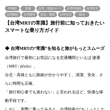
中国語
交通
台湾 悠遊カード
台湾中国語
台湾住宅
台湾旅行
台湾留学
文化・歴史
日常生活
観光
【台湾MRTの常識】旅行前に知っておきたい
スマートな乗り方ガイド
◆ 台湾MRTの“常識”を知ると旅がもっとスムーズ
台湾旅行で最初にお世話になる交通機関といえば 捷運
（MRT / jiéyùn）。
台北・高雄ともに路線が分かりやすく、清潔、安全、さ
らに時間も正確。
「旅行初心者でも迷わない」と言われるほど、快適な移
動手段です。
しかし、実際に乗ってみると、台湾特有の“ちょっとした