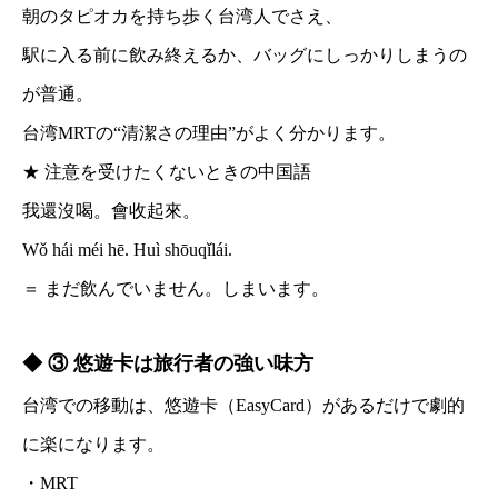
朝のタピオカを持ち歩く台湾人でさえ、
駅に入る前に飲み終えるか、バッグにしっかりしまうの
が普通。
台湾MRTの“清潔さの理由”がよく分かります。
★ 注意を受けたくないときの中国語
我還沒喝。會收起來。
Wǒ hái méi hē. Huì shōuqǐlái.
＝ まだ飲んでいません。しまいます。
◆ ③ 悠遊卡は旅行者の強い味方
台湾での移動は、悠遊卡（EasyCard）があるだけで劇的
に楽になります。
・MRT