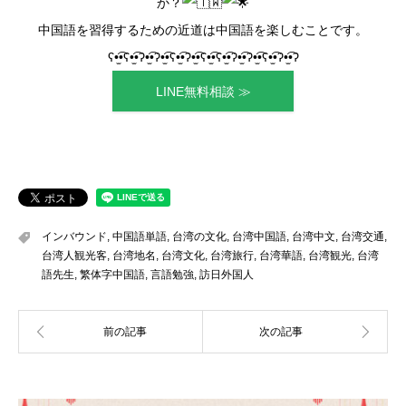
か？
中国語を習得するための近道は中国語を楽しむことです。
ʕ•̫͡•ʕ•̫͡•ʔ•̫͡•ʔ•̫͡•ʕ•̫͡•ʔ•̫͡•ʕ•̫͡•ʕ•̫͡•ʔ•̫͡•ʔ•̫͡•ʕ•̫͡•ʔ•̫͡•ʔ
LINE無料相談 ≫
インバウンド
,
中国語単語
,
台湾の文化
,
台湾中国語
,
台湾中文
,
台湾交通
,
台湾人観光客
,
台湾地名
,
台湾文化
,
台湾旅行
,
台湾華語
,
台湾観光
,
台湾
語先生
,
繁体字中国語
,
言語勉強
,
訪日外国人