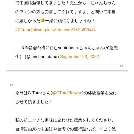
で中国語勉強してきました！先生から「じゅんちゃん
のファンの方も受講してくれてますよ」と聞いて本当
に嬉しかった
一緒に頑張りましょうね！
#CTutorTaiwan
pic.twitter.com/15Pp6VfxJ4
— JUN醬@台湾に住むyoutuber（じゅんちゃん/変態先
生） (@junchan_daaa)
September 23, 2022
今日はC-Tutorさん(
@CTutorTaiwan
)の体験授業を受け
させて頂きました！
私の超ニッチな趣味に合わせた授業をしてくださり、
台湾語由来の中国語や台湾での流行語など、すごく勉