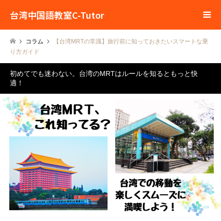
台湾中国語教室C-Tutor
コラム
【台湾MRTの常識】旅行前に知っておきたいスマートな乗
り方ガイド
初めてでも迷わない。台湾のMRTはルールを知るともっと快
適！