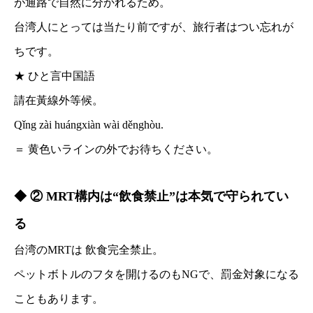
が通路で自然に分かれるため。
台湾人にとっては当たり前ですが、旅行者はつい忘れが
ちです。
★ ひと言中国語
請在黃線外等候。
Qǐng zài huángxiàn wài děnghòu.
＝ 黄色いラインの外でお待ちください。
◆ ② MRT構内は“飲食禁止”は本気で守られてい
る
台湾のMRTは 飲食完全禁止。
ペットボトルのフタを開けるのもNGで、罰金対象になる
こともあります。