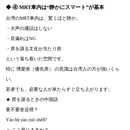
◆ ④ MRT車内は“静かにスマート”が基本
台湾のMRT車内は、驚くほど静か。
・大声の通話はしない
・音漏れはNG
・席を譲る文化が当たり前
という落ち着いた空間です。
特に 博愛座（優先席） の意識は台湾人の方が強いくら
い。
若者でも、必要な人が来たらすぐ立ち上がります。
★ 席を譲るときの中国語
要不要坐這裡？
Yào bù yào zuò zhèlǐ?
＝ ここ座りますか？