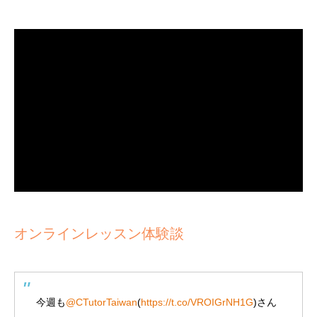
オンラインレッスン体験談
今週も
@CTutorTaiwan
(
https://t.co/VROIGrNH1G
)さん