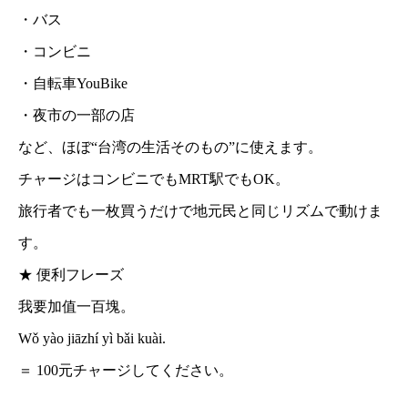
・バス
・コンビニ
・自転車YouBike
・夜市の一部の店
など、ほぼ“台湾の生活そのもの”に使えます。
チャージはコンビニでもMRT駅でもOK。
旅行者でも一枚買うだけで地元民と同じリズムで動けま
す。
★ 便利フレーズ
我要加值一百塊。
Wǒ yào jiāzhí yì bǎi kuài.
＝ 100元チャージしてください。