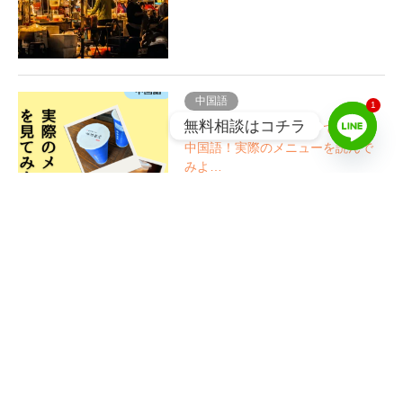
中国語
1
無料相談はコチラ
台湾のドリンクスタンドで使える
中国語！実際のメニューを読んで
みよ…
グルメ
【台湾の甘い日常を味わう】地元
で愛される台湾定番スイーツ