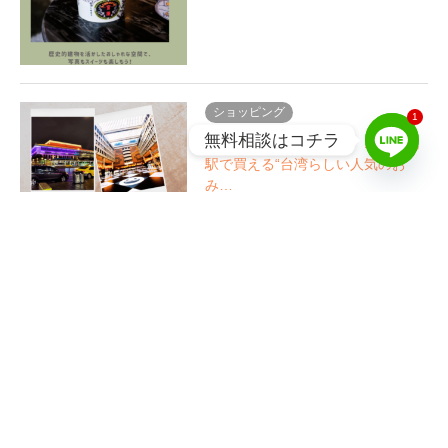
ショッピング
1
無料相談はコチラ
【台北駅で買うならコレ！】 台北
駅で買える“台湾らしい人気のお
み…
【運営会社】株式会社FTR
〒104-0061 東京都中央区銀座4-13-8 岩藤ビル5F