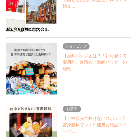
始ま…
ショッピング
【漁師バッグとは？！】可愛くて
実用的、台湾の「漁師バッグ」の
秘密…
お菓子
【台中観光で外せないスポット】
宮原眼科でレトロ建築と絶品スイ
ーツ…