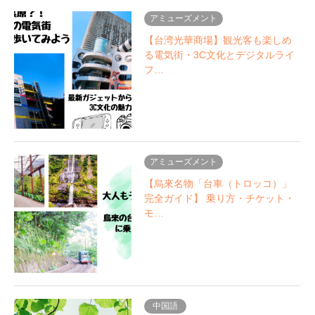
アミューズメント
【台湾光華商場】観光客も楽しめ
る電気街・3C文化とデジタルライ
フ…
アミューズメント
【烏來名物「台車（トロッコ）」
完全ガイド】 乗り方・チケット・
モ…
中国語