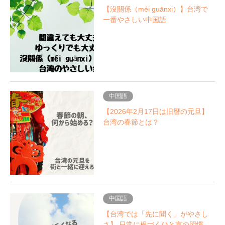
【沒關係（méi guānxi）】台湾で
一番やさしい中国語
中国語
【2026年2月17日は旧暦の元旦】
台湾の春節とは？
中国語
【台湾では「先に聞く」がやさし
さ】 日常に根づくひと言の習慣