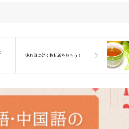
て
疲れ目に効く枸杞茶を飲もう！