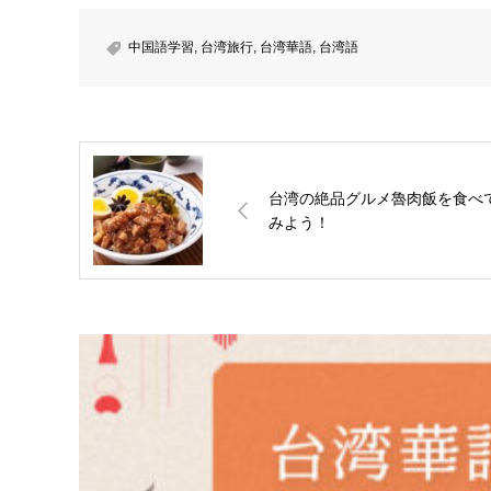
中国語学習
,
台湾旅行
,
台湾華語
,
台湾語
台湾の絶品グルメ魯肉飯を食べ
みよう！