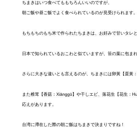
ちまきはいつ食べてももちろんいいのですが、
朝ご飯や昼ご飯でよく食べられているのが見受けられます
もちもちのもち米で作られたちまきは、お好みで甘いタレ
日本で知られているおこわと似ていますが、笹の葉に包ま
さらに大きな違いとも言えるのが、ちまきには卵黃【蛋黃：D
また椎茸【香菇：Xiānggū】や干しエビ、落花生【花生：H
応えがあります。
台湾に滯在した際の朝ご飯はちまきで決まりですね！