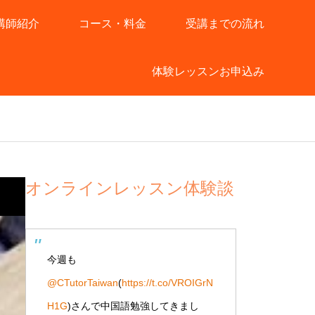
講師紹介
コース・料金
受講までの流れ
体験レッスンお申込み
オンラインレッスン体験談
今週も
@CTutorTaiwan
(
https://t.co/VROIGrN
H1G
)さんで中国語勉強してきまし