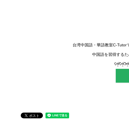
台湾中国語・華語教室C-Tut
中国語を習得するた
ʕ•̫͡•ʕ•̫͡•ʔ•̫͡