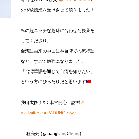
の体験授業を受けさせて頂きました！
私の超ニッチな趣味に合わせた授業を
してくださり、
台湾語由来の中国語や台湾での流行語
など、すごく勉強になりました。
「台湾華語を通じて台湾を知りたい」
という方にぴったりだと思います
我聊太多了XD 非常開心！謝謝
pic.twitter.com/ADUNOIrswv
— 程亮亮 (@LiangliangCheng)