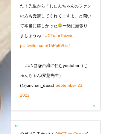
た！先生から「じゅんちゃんのファン
の方も受講してくれてますよ」と聞い
て本当に嬉しかった
一緒に頑張り
ましょうね！
#CTutorTaiwan
pic.twitter.com/15Pp6VfxJ4
— JUN醬@台湾に住むyoutuber（じ
ゅんちゃん/変態先生）
(@junchan_daaa)
September 23,
2022
今日はC-Tutorさん(
@CTutorTaiwan
)