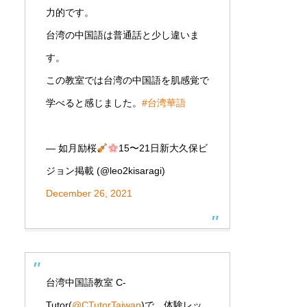
力的です。
台湾の中国語は普通話と少し違いま
す。
この教室では台湾の中国語を肌感覚で
学べると感じました。
#台湾華語
— 如月励桜
15〜21日新大久保ビ
ジョン掲載 (@leo2kisaragi)
December 26, 2021
台湾中国語教室 C-
Tutor(
@CTutorTaiwan
)で、体験レッ