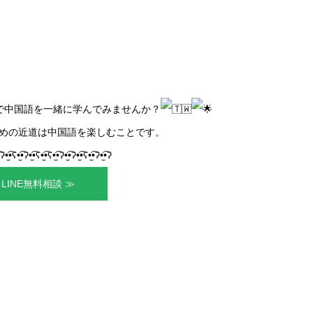
orで中国語を一緒に学んでみませんか？
めの近道は中国語を楽しむことです。
•ʔ•̫͡•ʕ•̫͡•ʔ•̫͡•ʕ•̫͡•ʕ•̫͡•ʔ•̫͡•ʔ•̫͡•ʕ•̫͡•ʔ•̫͡•ʔ
LINE無料相談 ≫