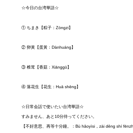
☆今日の台湾華語☆
① ちまき【粽子：Zòngzi】
② 卵黃【蛋黃：Dànhuáng】
③ 椎茸【香菇：Xiānggū】
④ 落花生【花生：Huā shēng】
☆日常会話で使いたい台湾華語☆
すみません、あと10分待ってください。
【不好意思、再等十分鐘。：Bù hǎoyìsi，zài děng shí fēnz