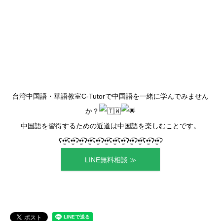
台湾中国語・華語教室C-Tutorで中国語を一緒に学んでみません
か？
中国語を習得するための近道は中国語を楽しむことです。
ʕ•̫͡•ʕ•̫͡•ʔ•̫͡•ʔ•̫͡•ʕ•̫͡•ʔ•̫͡•ʕ•̫͡•ʕ•̫͡•ʔ•̫͡•ʔ•̫͡•ʕ•̫͡•ʔ•̫͡•ʔ
LINE無料相談 ≫