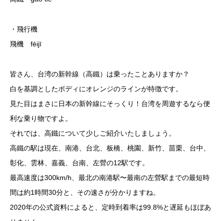
・飛行機
飛機 fēijī
皆さん、台湾の新幹線（高鐵）は乗ったことありますか？
白を基調としたボディにオレンジのラインが特徴です。
見た目はまさに日本の新幹線にそっくり！台湾を周遊するなら便
利な乗り物ですよ。
それでは、高鐵について少しご紹介いたしましょう。
高鐵の駅は現在、南港、台北、板橋、桃園、新竹、苗栗、台中、
彰化、雲林、嘉義、台南、左營の12駅です。
最高速度は300km/h、最北の南港駅〜最南の左營駅までの最短時
間は約1時間30分と、その速さが分かりますね。
2020年の公式資料によると、定時到着率は99.8%と遅延もほぼあ