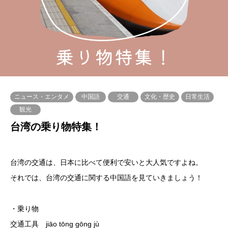
ニュース・エンタメ
中国語
交通
文化・歴史
日常生活
観光
台湾の乗り物特集！
台湾の交通は、日本に比べて便利で安いと大人気ですよね。
それでは、台湾の交通に関する中国語を見ていきましょう！
・乗り物
交通工具 jiāo tōng gōng jù