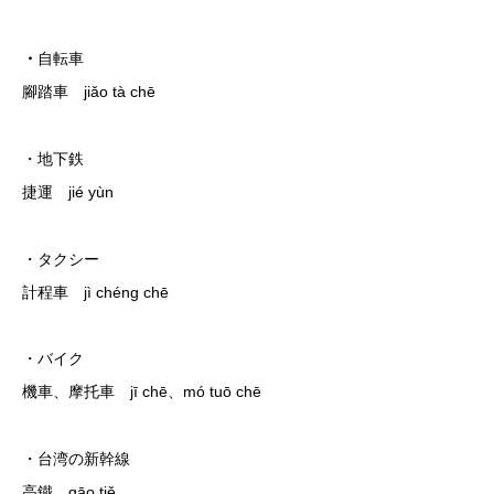
・
自転車
腳踏車 jiǎo tà chē
・地下鉄
捷運 jié yùn
・タクシー
計程車 jì chéng chē
・バイク
機車、摩托車 jī chē、mó tuō chē
・台湾の新幹線
高鐵 gāo tiě