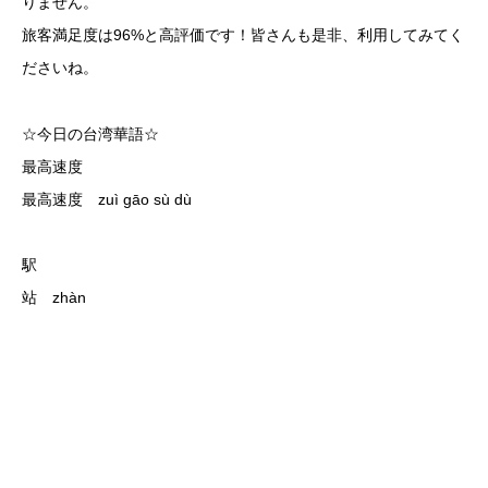
りません。
旅客満足度は96%と高評価です！皆さんも是非、利用してみてく
ださいね。
☆今日の台湾華語☆
最高速度
最高速度 zuì gāo sù dù
駅
站 zhàn