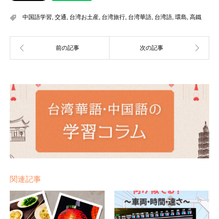
中国語学習
,
交通
,
台湾お土産
,
台湾旅行
,
台湾華語
,
台湾語
,
環島
,
高鐵
関連記事