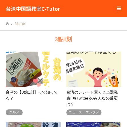
台湾中国語教室C-Tutor
3點1刻
3點1刻
台湾の【3點1刻】って知って
台湾のレシート宝くじ当選発
る？
表! X(Twitter)のみんなの反応
は？
グルメ
ニュース・エンタメ