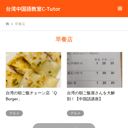
台湾中国語教室C-Tutor
早餐店
早餐店
台湾の朝ご飯チェーン店「Q
台湾の朝ご飯屋さんを大解
Burger」
剖！【中国語講座】
グルメ
グルメ