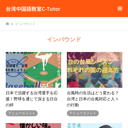
台湾中国語教室C-Tutor
インバウンド
インバウンド
日本で活躍する台湾選手を応
台風時の生活はどう変わる？
援！野球を通じて深まる日台
台湾と日本の台風対応と人々
の絆
の行動
アミューズメント
アミューズメント