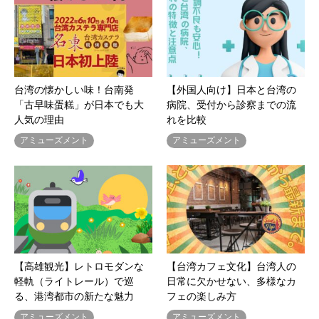
台湾の懐かしい味！台南発
【外国人向け】日本と台湾の
「古早味蛋糕」が日本でも大
病院、受付から診察までの流
人気の理由
れを比較
アミューズメント
アミューズメント
【高雄観光】レトロモダンな
【台湾カフェ文化】台湾人の
軽軌（ライトレール）で巡
日常に欠かせない、多様なカ
る、港湾都市の新たな魅力
フェの楽しみ方
アミューズメント
アミューズメント