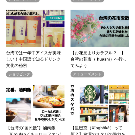
台湾では一年中アイスが美味
【お花見よりカラフル？！】
しい！中国語で知るドリンク
台湾の花市（ huāshì）へ行っ
文化の秘密
てみよう
ショッピング
アミューズメント
【台湾の“国民飯”】滷肉飯
【星巴克（Xīngbākè）って
（lǔròufàn／ルーローファン）
何？】台湾のスタバの魅力を