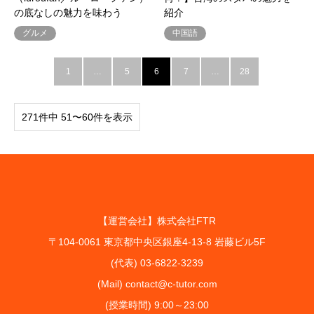
の底なしの魅力を味わう
紹介
グルメ
中国語
1
…
5
6
7
…
28
271件中 51〜60件を表示
【運営会社】株式会社FTR
〒104-0061 東京都中央区銀座4-13-8 岩藤ビル5F
(代表) 03-6822-3239
(Mail) contact@c-tutor.com
(授業時間) 9:00～23:00