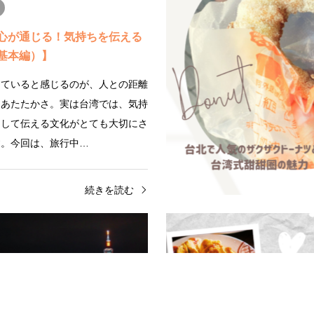
心が通じる！気持ちを伝える
基本編）】
していると感じるのが、人との距離
、あたたかさ。実は台湾では、気持
にして伝える文化がとても大切にさ
す。今回は、旅行中…
続きを読む
中国語
 夏の台湾、どこへ行こ
【台湾で心が通じる！】気持
台湾・離島でリゾート気分
る中国語（応用編）】
台湾を旅していると感じるのが、