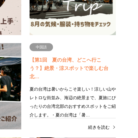
とはありませんか？実は台湾の人との会話で
も最も
は、相づちがとても重要です。…
街を歩
続きを読む
中国語
」と
【第1回 夏の台湾、どこへ行こ
楽しも
う？】絶景・涼スポットで楽しむ台
北…
べる人が多
夏の台湾は暑いからこそ楽しい！涼しい山や
人が友人や
レトロな街並み、海辺の絶景まで、夏旅にぴ
が「熱炒
ったりの台湾北部のおすすめスポットをご紹
…
介します。・夏の台湾は「暑…
きを読む
続きを読む