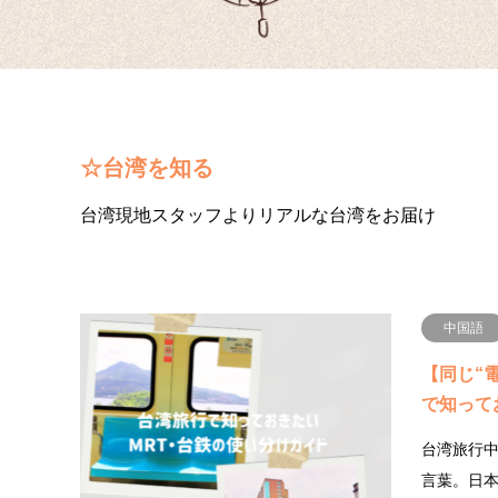
☆台湾を知る
台湾現地スタッフよりリアルな台湾をお届け
中国語
【同じ“
で知って
台湾旅行中
言葉。日