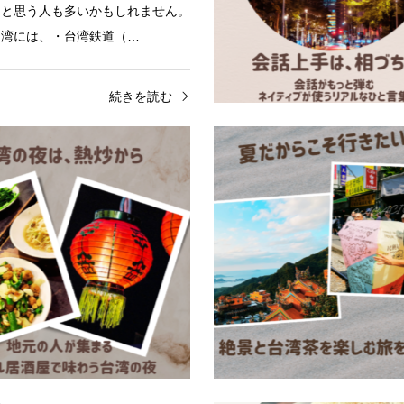
」と思う人も多いかもしれません。
台湾には、・台湾鉄道（…
続きを読む
グルメ
ません」は何て言う？】 台湾
【台湾の人が大好きな「熱炒
使う「不好意思」の意…
は？】ローカル居酒屋文化を
う…
中や台湾滞在中にもしひとつだけ覚
台湾の夜といえば夜市を思い浮か
「不好意思（bù hǎo yì si）」
いかもしれません。しかし台湾の
ません。レストランでも、夜市で
家族と集まる場所として人気なの
でも、お店でも。台湾では…
（Rèchǎo）」です。今回は台湾
続きを読む
続