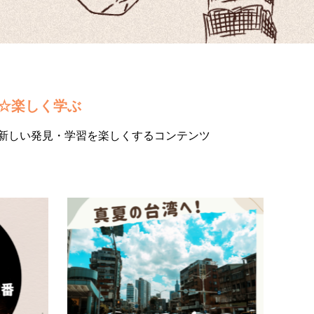
☆楽しく学ぶ
新しい発見・学習を楽しくするコンテンツ
中国語
中国
【教科書には載っていない！】台湾で
【8
よく使う相づち表現5選
台風
中国語で会話ができるようになってきたの
【8月
に、「なんだか会話が続かない」と感じたこ
たい気