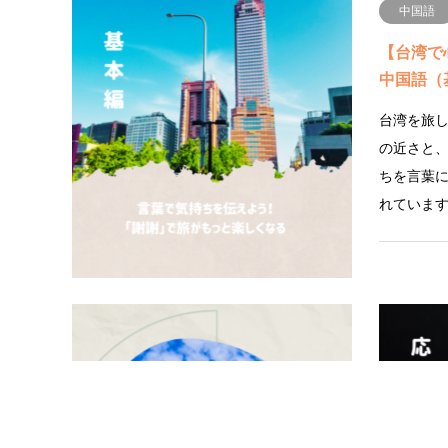
中国語
【台湾で
中国語（
台湾を旅
の近さと
ちを言葉
れていま
中国語
【第2回
う？】南
を…