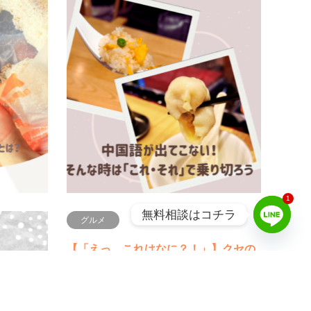
お菓子
中国
【台湾ドーナツは、ふわふわじゃな
【分
い？】 サクサク食感にハマる台湾…
れ」
台湾旅行中、夜市やパン屋を歩いていると、
中国語
ふわっと甘い揚げ物の香りが漂ってくること
い」「
があります。よく見ると、山積みになった丸
焦るこ
いドーナツ。でも一口食べる…
行では
続きを読む
1
無料相談はコチラ
グルメ
ちを伝え
【「えっ、これはなに？！」】クセの
強い台湾グルメの世界へようこそ…
人と人との
台湾グルメと聞くと、小籠包。魯肉飯。マン