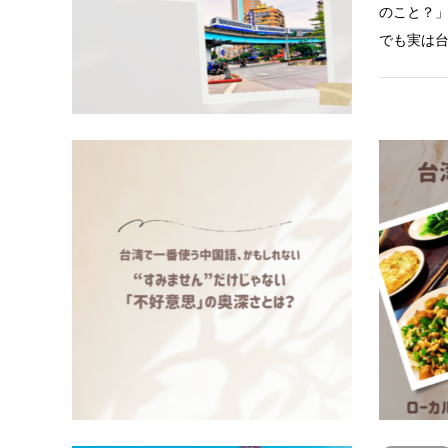
のこと？
でも実は
中国語
【「すみ
で何度も
台湾旅行
えるなら――
かもしれ
も、MRT