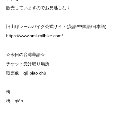
販売していますのでお見逃しなく！
旧山線レールバイク公式サイト(英語/中国語/日本語)
https://www.oml-railbike.com/
☆今日の台湾華語☆
チケット受け取り場所
取票處 qǔ piào chù
橋
橋 qiáo