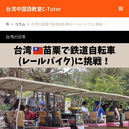
台湾中国語教室C-Tutor
コラム
台湾の苗栗で鉄道自転車(レールバイク)に挑戦！
台湾の日常