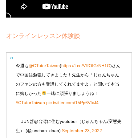
オンラインレッスン体験談
今週も
@CTutorTaiwan
(
https://t.co/VROIGrNH1G
)さん
で中国語勉強してきました！先生から「じゅんちゃん
のファンの方も受講してくれてますよ」と聞いて本当
に嬉しかった
一緒に頑張りましょうね！
#CTutorTaiwan
pic.twitter.com/15Pp6VfxJ4
— JUN醬@台湾に住むyoutuber（じゅんちゃん/変態先
生） (@junchan_daaa)
September 23, 2022