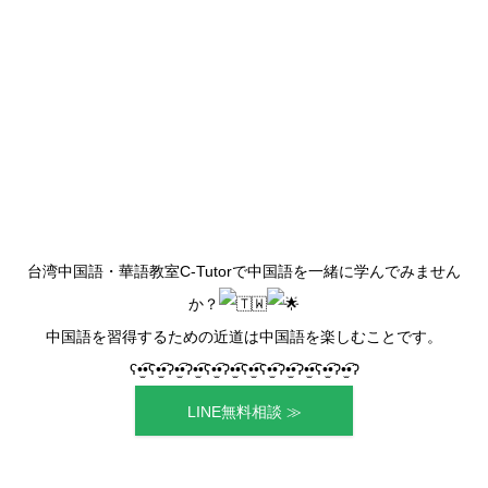
台湾中国語・華語教室C-Tutorで中国語を一緒に学んでみません
か？
中国語を習得するための近道は中国語を楽しむことです。
ʕ•̫͡•ʕ•̫͡•ʔ•̫͡•ʔ•̫͡•ʕ•̫͡•ʔ•̫͡•ʕ•̫͡•ʕ•̫͡•ʔ•̫͡•ʔ•̫͡•ʕ•̫͡•ʔ•̫͡•ʔ
LINE無料相談 ≫