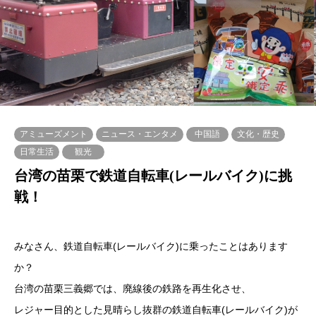
アミューズメント
ニュース・エンタメ
中国語
文化・歴史
日常生活
観光
台湾の苗栗で鉄道自転車(レールバイク)に挑
戦！
みなさん、鉄道自転車(レールバイク)に乗ったことはあります
か？
台湾の苗栗三義郷では、廃線後の鉄路を再生化させ、
レジャー目的とした見晴らし抜群の鉄道自転車(レールバイク)が