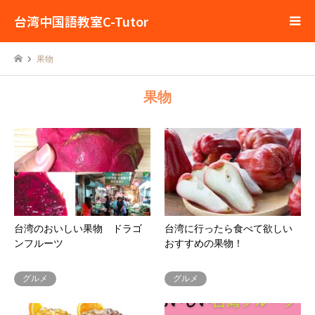
台湾中国語教室C-Tutor
果物
果物
台湾のおいしい果物 ドラゴ
台湾に行ったら食べて欲しい
ンフルーツ
おすすめの果物！
グルメ
グルメ