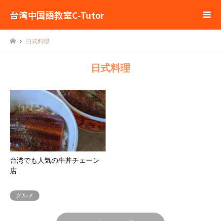
台湾中国語教室C-Tutor
日式料理
日式料理
台湾でも人気の牛丼チェーン
店
グルメ