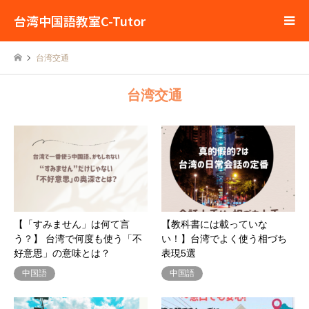
台湾中国語教室C-Tutor
台湾交通
台湾交通
【「すみません」は何て言
【教科書には載っていな
う？】 台湾で何度も使う「不
い！】台湾でよく使う相づち
好意思」の意味とは？
表現5選
中国語
中国語