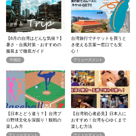
【8月の台湾はどんな気候？】
台湾旅行でチケットを買うと
暑さ・台風対策・おすすめの
き使える言葉〜窓口でも安
服装まで徹底ガイド
心！
中国語
アミューズメント
【日本とどう違う？】台湾プ
【台湾初心者必見】日本人に
ロ野球文化を深掘り！観戦の
おすすめ！台湾を心ゆくまで
楽しみ方
楽しむ方法
アミューズメント
アミューズメント