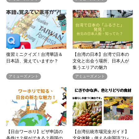
復習ミニクイズ！台湾華語＆
【台湾の日本】台湾で日本の
日本語、覚えていますか？
文化と出会う場所、日本人が
集うエリアの魅力
アミューズメント
アミューズメント
【日台ワーホリ】ビザ申請の
【台湾伝統市場完全ガイド】
条件は？何ができる？両国の
文化体験・使える中国語フレ