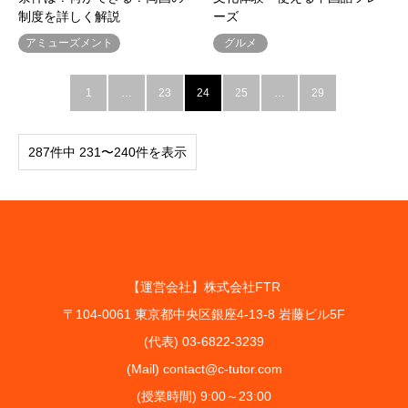
制度を詳しく解説
ーズ
アミューズメント
グルメ
1
…
23
24
25
…
29
287件中 231〜240件を表示
【運営会社】株式会社FTR
〒104-0061 東京都中央区銀座4-13-8 岩藤ビル5F
(代表) 03-6822-3239
(Mail) contact@c-tutor.com
(授業時間) 9:00～23:00