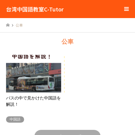
台湾中国語教室C-Tutor
公車
公車
バスの中で見かけた中国語を
解説！
中国語