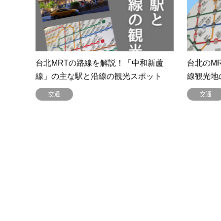
台北MRTの路線を解説！「中和新蘆
台北のM
線」の主な駅と沿線の観光スポット
線観光地
交通
交通