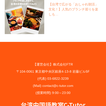
【台湾で広がる「おしゃれ朝活」
文化！】人気のブランチ巡りを楽
しも…
【運営会社】株式会社FTR
〒104-0061 東京都中央区銀座4-13-8 岩藤ビル5F
(代表) 03-6822-3239
(Mail) contact@c-tutor.com
(授業時間) 9:00～23:00
台湾中国語教室C-Tutor