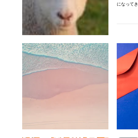
になって
アミュー
屏東の墾
台湾の南
か？屏東
に囲まれ
んの観光