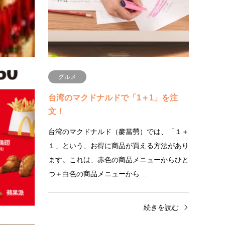
る縁結びの神様として有名で…
達の近
続きを読む
グルメ
ホントに
台湾のマクドナルドで「1＋1」を注
文！
という文化
台湾のマクドナルド（麥當勞）では、「１＋
赤い封筒が
１」という、お得に商品が買える方法があり
ない。と答
ます。これは、赤色の商品メニューからひと
つ＋白色の商品メニューから…
きを読む
続きを読む