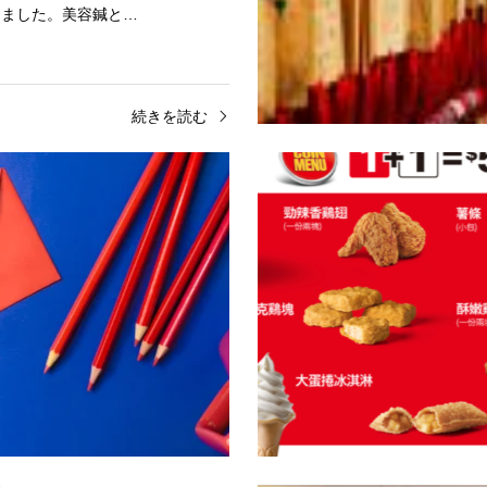
きました。美容鍼と…
続きを読む
ズメント
ニュース・エンタメ
丁国家公園を楽しもう!
台湾のちょっと怖い風習って
あるの?
部に位置する屏東県を知っています
今日はちょっと特殊な台湾の冥婚
県は、台湾最南端の県です。山と海
をご紹介します。台湾では道端に
た自然豊かな場所で、とてもたくさ
落ちていても絶対に拾ってはいけ
スポットがあります…
える人が多いです。これが何…
続きを読む
続