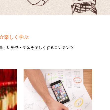
☆楽しく学ぶ
新しい発見・学習を楽しくするコンテンツ
アミューズメント
ニュ
恋の悩みはここで解決
中国
台湾には恋の悩みを聞いてくれる月下老人と
中国語
いう神様がいます。月下老人は将来結ばれる
強方法
運命の男女の名簿を持っており、赤い糸を司
から生