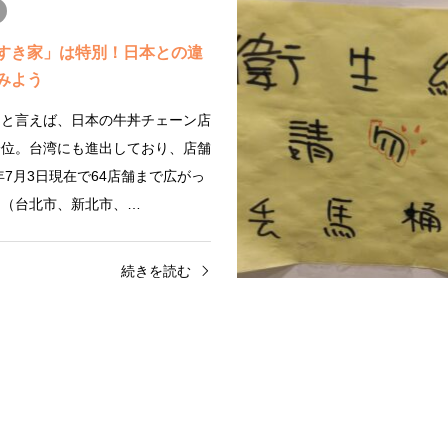
すき家」は特別！日本との違
みよう
」と言えば、日本の牛丼チェーン店
一位。台湾にも進出しており、店舗
3年7月3日現在で64店舗まで広がっ
。（台北市、新北市、…
続きを読む
ズメント
アミューズメント
メ系Youtuberを紹介しま
本日夜9時〜 【アンタッチャブ
で台湾を大特集！
中】@Chienseating チャンネ
2023年10月24日(火)の夜9時