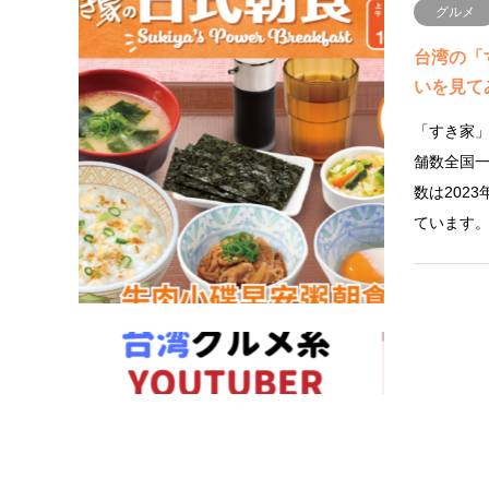
グルメ
台湾の「
いを見て
「すき家
舗数全国
数は202
ています
アミュー
台湾のグル
す！
①【千千進食