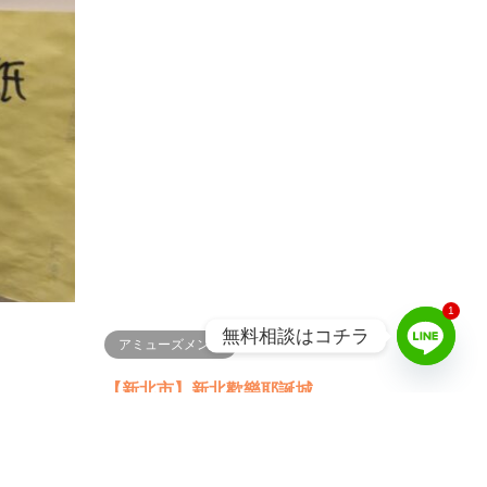
ニュース・エンタメ
アミ
台湾のトイレ事情〜衛生紙は流さない
これ
で要確認！〜
ビテ
海外に行く際に、トイレットペーパーは流し
まだま
ていいの？と悩む方も多いのではないでしょ
ンスポ
うか。台湾では元々トイレの水圧が弱いなど
202
の理由からトイレットペーパ…
を中国
続きを読む
1
無料相談はコチラ
アミューズメント
るTV 】
【新北市】新北歡樂耶誕城
みなさん、台湾の北部にある「新北市」とい
から【アンタッ
う場所を知っていますか？台北市の周囲を取