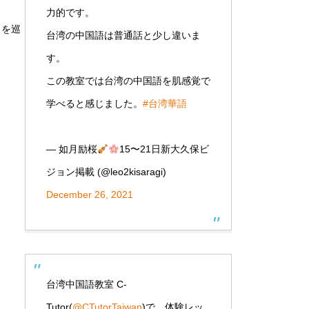
力的です。
トを巡
台湾の中国語は普通話と少し違いま
す。
この教室では台湾の中国語を肌感覚で
学べると感じました。
#台湾華語
— 如月励桜
15〜21日新大久保ビ
ジョン掲載 (@leo2kisaragi)
December 26, 2021
台湾中国語教室 C-
Tutor(
@CTutorTaiwan
)で、体験レッ