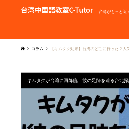
台湾中国語教室C-Tutor
台湾がもっと近
コラム
【キムタク効果】台湾のどこに行った？人
キムタクが台湾に再降臨！彼の足跡を辿る台北探