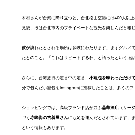
木村さんが台湾に降り立つと、台北松山空港には400人以
見後、彼は台北市内のプライベートな観光を楽しんだと報
彼が訪れたとされる場所は多岐にわたります。まずグルメで
たとのこと。「これはリピートするわ」と語ったという逸
さらに、台湾旅行の定番中の定番、
小籠包を味わっただけ
分で包んだ小籠包をInstagramに投稿したことは、多く
ショッピングでは、高級ブランド店が並ぶ
晶華酒店（リー
づく
赤峰街の古着屋さん
にも足を運んだとされています。
という情報もあります。