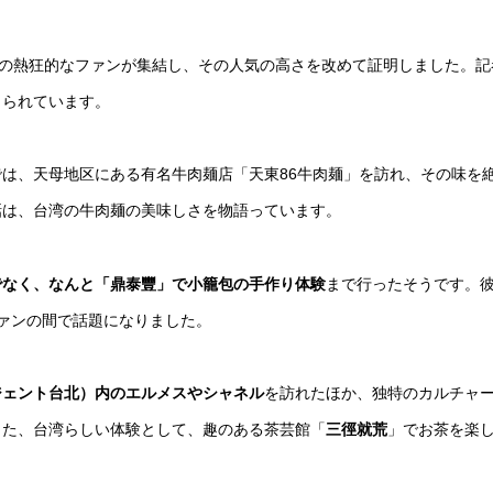
上の熱狂的なファンが集結し、その人気の高さを改めて証明しました。記
じられています。
は、天母地区にある有名牛肉麺店「天東86牛肉麺」を訪れ、その味を
話は、台湾の牛肉麺の美味しさを物語っています。
でなく、なんと「鼎泰豐」で小籠包の手作り体験
まで行ったそうです。
のファンの間で話題になりました。
ジェント台北）内のエルメスやシャネル
を訪れたほか、独特のカルチャ
また、台湾らしい体験として、趣のある茶芸館「
三徑就荒
」でお茶を楽