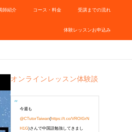
講師紹介
コース・料金
受講までの流れ
体験レッスンお申込み
オンラインレッスン体験談
今週も
@CTutorTaiwan
(
https://t.co/VROIGrN
H1G
)さんで中国語勉強してきまし