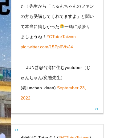
た！先生から「じゅんちゃんのファン
の方も受講してくれてますよ」と聞い
て本当に嬉しかった
一緒に頑張り
ましょうね！
#CTutorTaiwan
pic.twitter.com/15Pp6VfxJ4
— JUN醬@台湾に住むyoutuber（じ
ゅんちゃん/変態先生）
(@junchan_daaa)
September 23,
2022
今日はC-Tutorさん(
@CTutorTaiwan
)