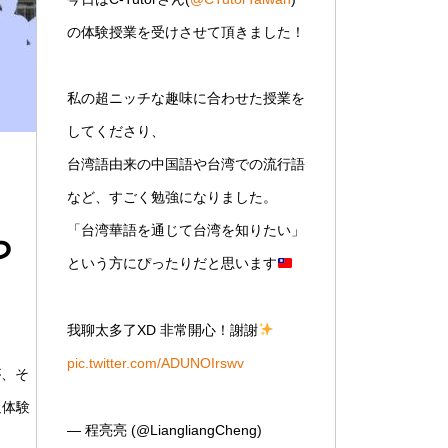
の体験授業を受けさせて頂きました！
私の超ニッチな趣味に合わせた授業を
してくださり、
台湾語由来の中国語や台湾での流行語
など、すごく勉強になりました。
「台湾華語を通じて台湾を知りたい」
ら
という方にぴったりだと思います
我聊太多了XD 非常開心！謝謝
pic.twitter.com/ADUNOIrswv
が、そ
追体験
— 程亮亮 (@LiangliangCheng)