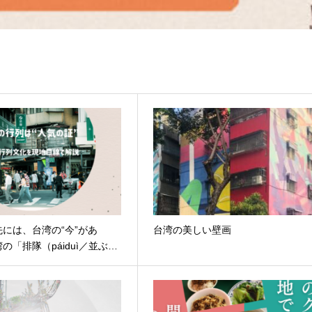
には、台湾の“今”があ
台湾の美しい壁画
の「排隊（páiduì／並ぶ…