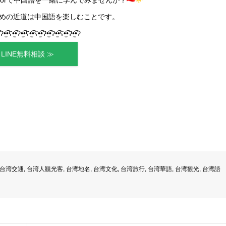
めの近道は中国語を楽しむことです。
•ʔ•̫͡•ʕ•̫͡•ʔ•̫͡•ʕ•̫͡•ʕ•̫͡•ʔ•̫͡•ʔ•̫͡•ʕ•̫͡•ʔ•̫͡•ʔ
LINE無料相談 ≫
台湾交通
,
台湾人観光客
,
台湾地名
,
台湾文化
,
台湾旅行
,
台湾華語
,
台湾観光
,
台湾語