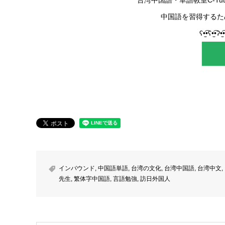
中国語を習得するた
ʕ•̫͡•ʕ•̫͡•ʔ•̫͡
インバウンド
,
中国語単語
,
台湾の文化
,
台湾中国語
,
台湾中文
,
先生
,
繁体字中国語
,
言語勉強
,
訪日外国人