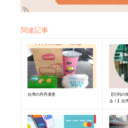
関連記事
台湾の丹丹漢堡
【行列の先
る！】台湾