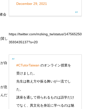
December 29, 2021
者会
https://twitter.com/mzking_tw/status/147565250
絶賛し
3593435137?s=20
彼が自
#CTutorTaiwan
のオンライン授業を
受けました。
先生は教え方や振る舞いが一流でし
ーが息
た。
しんだ
講座を通して得られるものは語学だけ
でなく、異文化を身近に学べるのは魅