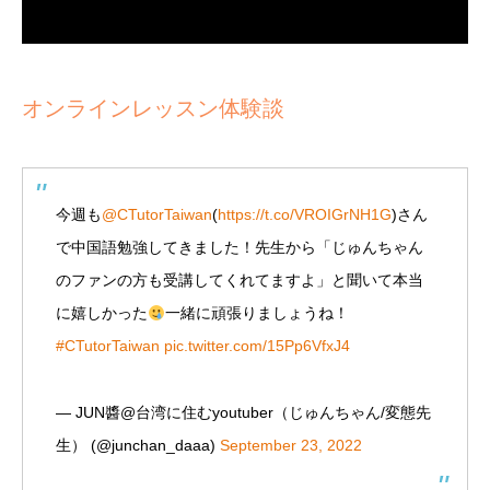
オンラインレッスン体験談
今週も
@CTutorTaiwan
(
https://t.co/VROIGrNH1G
)さん
で中国語勉強してきました！先生から「じゅんちゃん
のファンの方も受講してくれてますよ」と聞いて本当
に嬉しかった
一緒に頑張りましょうね！
#CTutorTaiwan
pic.twitter.com/15Pp6VfxJ4
— JUN醬@台湾に住むyoutuber（じゅんちゃん/変態先
生） (@junchan_daaa)
September 23, 2022