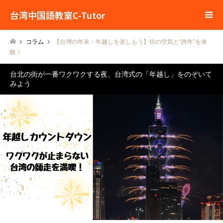
台湾中国語教室C-Tutor
コラム
【台灣の年末・年越しを楽しもう】街の空気と“跨年”を体
験！
台北の街が一番ワクワクする夜、台湾式の「年越し」をのぞいて
みよう