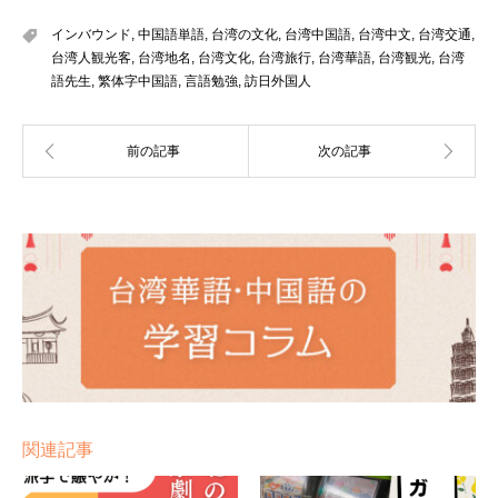
インバウンド
,
中国語単語
,
台湾の文化
,
台湾中国語
,
台湾中文
,
台湾交通
,
台湾人観光客
,
台湾地名
,
台湾文化
,
台湾旅行
,
台湾華語
,
台湾観光
,
台湾
語先生
,
繁体字中国語
,
言語勉強
,
訪日外国人
関連記事