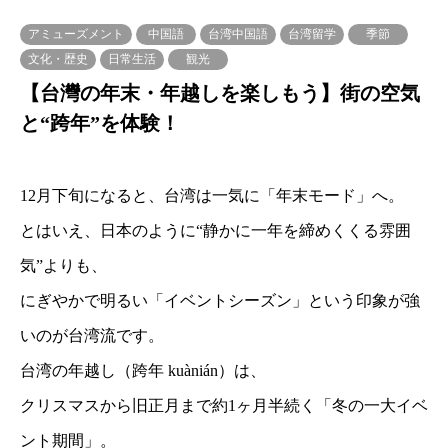
アミューズメント
中国語
台湾中国語
台湾留学
季節
文化・歴史
日常生活
観光
【台灣の年末・年越しを楽しもう】街の空気
と“跨年”を体験！
12月下旬になると、台湾は一気に「年末モード」へ。
とはいえ、日本のように“静かに一年を締めくくる雰囲
気”よりも、
にぎやかで明るい「イベントシーズン」という印象が強
いのが台湾流です。
台湾の年越し（跨年 kuànián）は、
クリスマスから旧正月まで約1ヶ月半続く「冬の一大イベ
ント期間」。