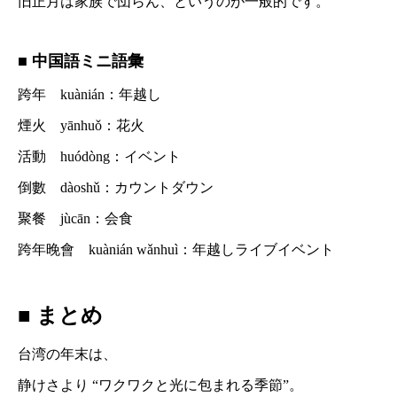
旧正月は家族で団らん、というのが一般的です。
■ 中国語ミニ語彙
跨年 kuànián：年越し
煙火 yānhuǒ：花火
活動 huódòng：イベント
倒數 dàoshǔ：カウントダウン
聚餐 jùcān：会食
跨年晚會 kuànián wǎnhuì：年越しライブイベント
■ まとめ
台湾の年末は、
静けさより “ワクワクと光に包まれる季節”。