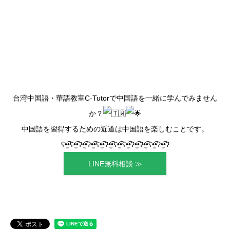
台湾中国語・華語教室C-Tutorで中国語を一緒に学んでみません
か？
中国語を習得するための近道は中国語を楽しむことです。
ʕ•̫͡•ʕ•̫͡•ʔ•̫͡•ʔ•̫͡•ʕ•̫͡•ʔ•̫͡•ʕ•̫͡•ʕ•̫͡•ʔ•̫͡•ʔ•̫͡•ʕ•̫͡•ʔ•̫͡•ʔ
LINE無料相談 ≫