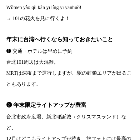
Wǒmen yào qù kàn yī líng yī yānhuǒ!
→ 101の花火を見に行くよ！
年末に台湾へ行くなら知っておきたいこと
❶ 交通・ホテルは早めに予約
台北101周辺は大混雑。
MRTは深夜まで運行しますが、駅の封鎖エリアが出るこ
ともあります。
❷ 年末限定ライトアップが豊富
台北市政府広場、新北耶誕城（クリスマスランド）な
ど、
12月はどこもライトアップが続き、旅フォトには最高の