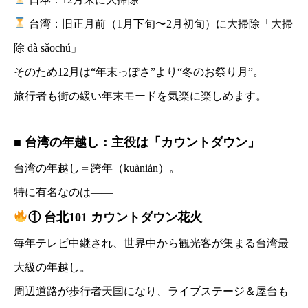
台湾：旧正月前（1月下旬〜2月初旬）に大掃除「大掃
除 dà sǎochú」
そのため12月は“年末っぽさ”より“冬のお祭り月”。
旅行者も街の緩い年末モードを気楽に楽しめます。
■ 台湾の年越し：主役は「カウントダウン」
台湾の年越し＝跨年（kuànián）。
特に有名なのは——
① 台北101 カウントダウン花火
毎年テレビ中継され、世界中から観光客が集まる台湾最
大級の年越し。
周辺道路が歩行者天国になり、ライブステージ＆屋台も