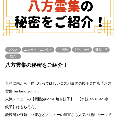
グルメ
ニュース・エンタメ
中国語
文化・歴史
日常生活
観光
八方雲集の秘密をご紹介！
台湾に来たら一度は行ってほしいコスパ最強の餃子専門店「八方
雲集(bā fāng yún jí)」
人気メニューの【鍋貼(guō tiē)焼き餃子】、【水餃(shuǐ jiǎo)水
餃子】はもちろん、
酸辣湯や麺類、豆漿などメニューの豊富さも人気の理由の一つで