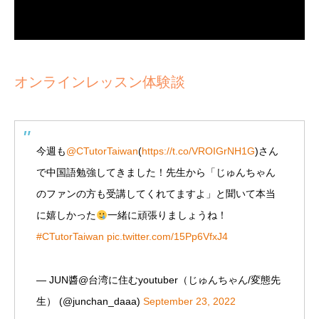
オンラインレッスン体験談
今週も
@CTutorTaiwan
(
https://t.co/VROIGrNH1G
)さん
で中国語勉強してきました！先生から「じゅんちゃん
のファンの方も受講してくれてますよ」と聞いて本当
に嬉しかった
一緒に頑張りましょうね！
#CTutorTaiwan
pic.twitter.com/15Pp6VfxJ4
— JUN醬@台湾に住むyoutuber（じゅんちゃん/変態先
生） (@junchan_daaa)
September 23, 2022