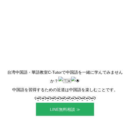
台湾中国語・華語教室C-Tutorで中国語を一緒に学んでみません
か？
中国語を習得するための近道は中国語を楽しむことです。
ʕ•̫͡•ʕ•̫͡•ʔ•̫͡•ʔ•̫͡•ʕ•̫͡•ʔ•̫͡•ʕ•̫͡•ʕ•̫͡•ʔ•̫͡•ʔ•̫͡•ʕ•̫͡•ʔ•̫͡•ʔ
LINE無料相談 ≫