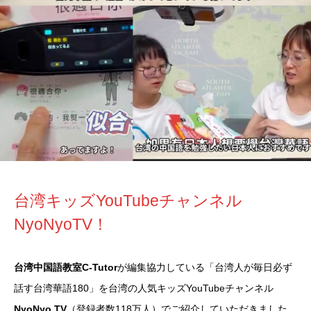
台湾キッズYouTubeチャンネル
NyoNyoTV！
台湾中国語教室C-Tutor
が編集協力している「台湾人が毎日必ず
話す台湾華語180」を台湾の人気キッズYouTubeチャンネル
NyoNyo TV
（登録者数118万人）でご紹介していただきました。