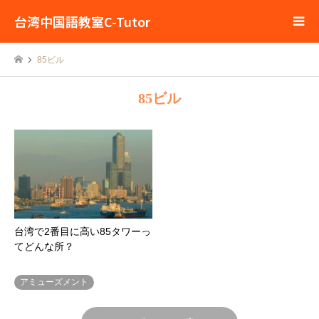
台湾中国語教室C-Tutor
85ビル
85ビル
台湾で2番目に高い85タワーっ
てどんな所？
アミューズメント