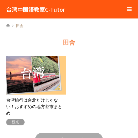
台湾中国語教室C-Tutor
田舎
田舎
台湾旅行は台北だけじゃな
い！おすすめの地方都市まと
め
観光