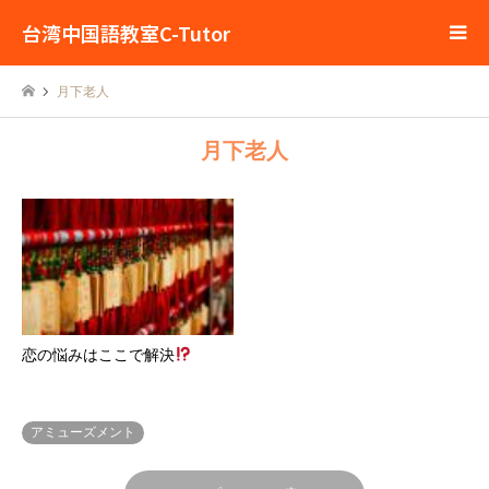
台湾中国語教室C-Tutor
月下老人
月下老人
恋の悩みはここで解決
アミューズメント