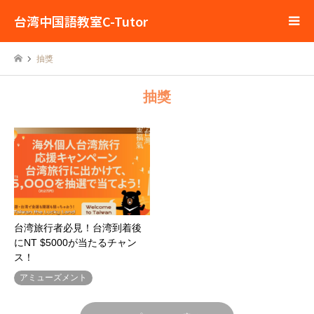
台湾中国語教室C-Tutor
抽獎
抽獎
台湾旅行者必見！台湾到着後
にNT $5000が当たるチャン
ス！
アミューズメント