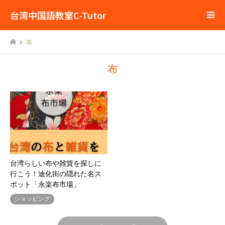
台湾中国語教室C-Tutor
布
布
台湾らしい布や雑貨を探しに
行こう！迪化街の隠れた名ス
ポット「永楽布市場」
ショッピング