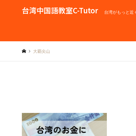
台湾中国語教室C-Tutor
台湾がもっと近
大覇尖山