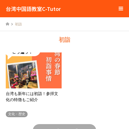
台湾中国語教室C-Tutor
初詣
初詣
台湾も新年には初詣！参拝文
化の特徴もご紹介
文化・歴史